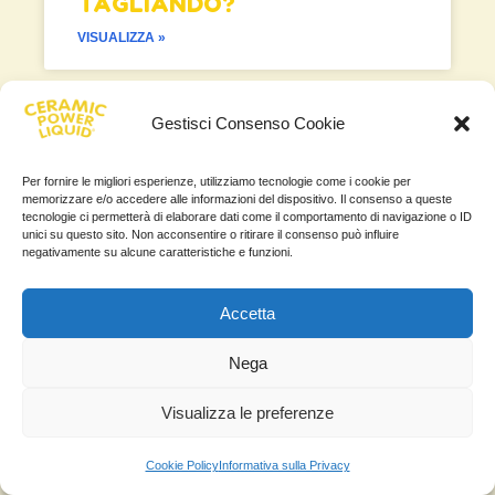
TAGLIANDO?
VISUALIZZA »
Gestisci Consenso Cookie
Per fornire le migliori esperienze, utilizziamo tecnologie come i cookie per
memorizzare e/o accedere alle informazioni del dispositivo. Il consenso a queste
tecnologie ci permetterà di elaborare dati come il comportamento di navigazione o ID
unici su questo sito. Non acconsentire o ritirare il consenso può influire
negativamente su alcune caratteristiche e funzioni.
Accetta
COME SILENZIARE MOTORE
Nega
RUMOROSO AUTO
Visualizza le preferenze
VISUALIZZA »
Cookie Policy
Informativa sulla Privacy