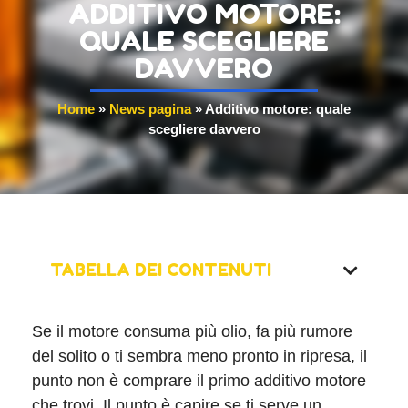
ADDITIVO MOTORE:
QUALE SCEGLIERE
DAVVERO
Home
»
News pagina
»
Additivo motore: quale
scegliere davvero
TABELLA DEI CONTENUTI
Se il motore consuma più olio, fa più rumore
del solito o ti sembra meno pronto in ripresa, il
punto non è comprare il primo additivo motore
che trovi. Il punto è capire se ti serve un