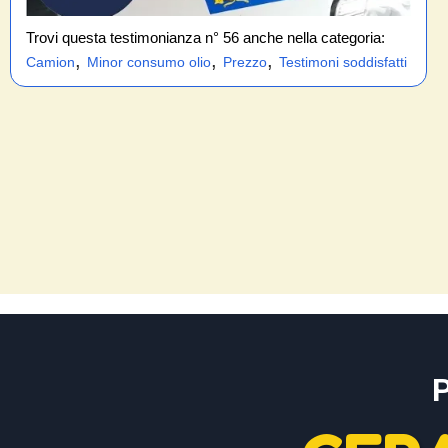
Trovi questa testimonianza n° 56 anche nella categoria:
,
,
,
Camion
Minor consumo olio
Prezzo
Testimoni soddisfatti