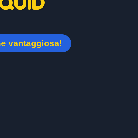
QUID
ne vantaggiosa!