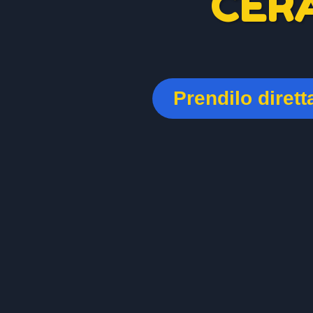
CER
Prendilo diret