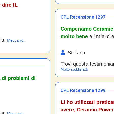
 dire IL
CPL Recensione 1297
Comperiamo Ceramic P
molto bene
e i miei cli
ria:
,
Meccanici
Stefano
Trovi questa testimonia
Molto soddisfatti
a di problemi di
CPL Recensione 1299
Li ho utilizzati prati
avere, Ceramic Power 
ria:
,
Meccanici