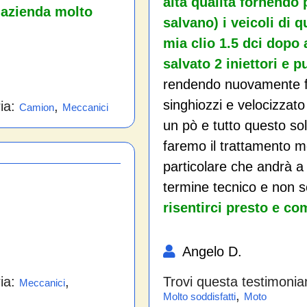
alta qualità fornendo
i…azienda molto
salvano) i veicoli di 
mia clio 1.5 dci dopo 
salvato 2 iniettori e p
rendendo nuovamente fl
singhiozzi e velocizzat
ria:
,
Camion
Meccanici
un pò e tutto questo sol
faremo il trattamento 
particolare che andrà a 
termine tecnico e non s
risentirci presto e co
Angelo D.
ria:
,
Trovi questa testimonia
Meccanici
,
Molto soddisfatti
Moto