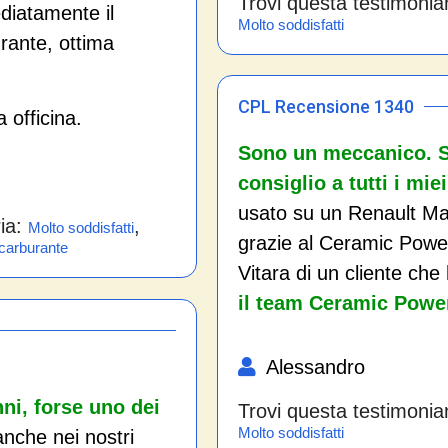
Trovi questa testimonia
diatamente il
Molto soddisfatti
rante, ottima
CPL Recensione 1340
 officina.
Sono un meccanico. S
consiglio a tutti i miei
usato su un Renault M
ria:
,
Molto soddisfatti
grazie al Ceramic Powe
 carburante
Vitara di un cliente ch
il team Ceramic Power
Alessandro
ni, forse uno dei
Trovi questa testimonia
Molto soddisfatti
nche nei nostri