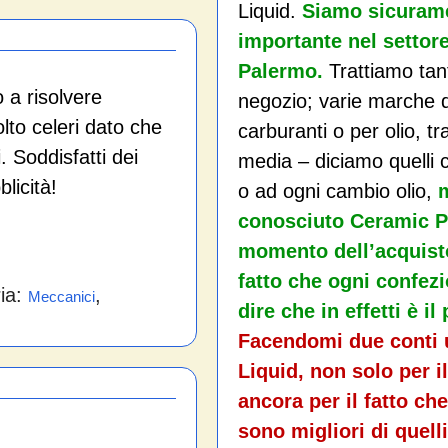
Liquid.
Siamo sicurame
importante nel settore
Palermo.
Trattiamo tant
a risolvere
negozio; varie marche di
olto celeri dato che
carburanti o per olio, tr
. Soddisfatti dei
media – diciamo quelli 
licità!
o ad ogni cambio olio,
m
conosciuto Ceramic Po
momento dell’acquisto 
fatto che ogni confezi
ria:
,
Meccanici
dire che in effetti è 
Facendomi due conti u
Liquid, non solo per 
ancora per il fatto che
sono migliori di quell