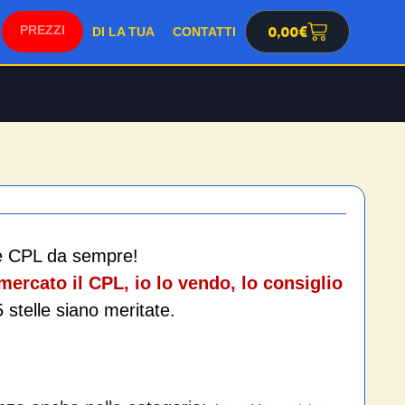
0,00
€
SHOP
DI LA TUA
CONTATTI
re CPL da sempre!
ercato il CPL, io lo vendo, lo consiglio
5 stelle siano meritate.