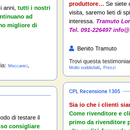
produttore…
Se siete d
i anni,
tutti i nostri
visita, saremo lieti di s
ontinuano ad
interessa.
Tramuto Lor
no migliore di
Tel. 091-226497 info
Benito Tramuto
Trovi questa testimonia
ria:
,
Meccanici
,
Molto soddisfatti
Prezzi
CPL Recensione 1305
Sia io che i clienti si
Come rivenditore e cli
do di testare il
primo da rivenditore p
so consigliare