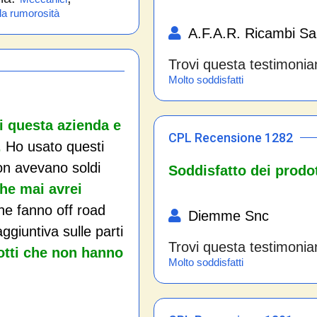
la rumorosità
A.F.A.R. Ricambi S
Trovi questa testimonia
Molto soddisfatti
di questa azienda e
CPL Recensione 1282
.
Ho usato questi
non avevano soldi
Soddisfatto dei prodott
che mai avrei
e fanno off road
Diemme Snc
giuntiva sulle parti
Trovi questa testimonia
otti che non hanno
Molto soddisfatti