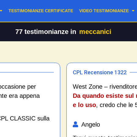
TESTIMONIANZE CERTIFICATE
VIDEO TESTIMONIANZE
77
testimonianze in
meccanici
CPL Recensione 1322
’occasione per
West Zone – rivendito
ante era appena
Da quando esiste sul m
e lo uso
, credo che le 
 CPL CLASSIC sulla
Angelo