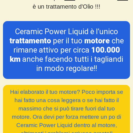
è un trattamento d’Olio !!!
Ceramic Power Liquid è l’unico
trattamento
per il tuo
motore
che
rimane attivo per circa
100.000
km
anche facendo tutti i tagliandi
in modo regolare!!
Hai elaborato il tuo motore? Poco importa se
hai fatto una cosa leggera o se hai fatto il
massimo che si può tirare fuori dal tuo
motore. Ora devi per forza mettere un po di
Ceramic Power Liquid dentro al motore,