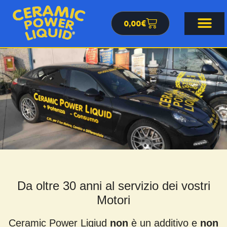
0,00
€
Da oltre 30 anni al servizio dei vostri
Motori
Ceramic Power Liqiud
non
è un additivo e
non