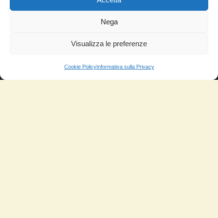
Nega
Visualizza le preferenze
Cookie Policy
Informativa sulla Privacy
NUOVATEC SRL
Via Rizzi Bruno 10, 37012 - Bussolengo (VR)