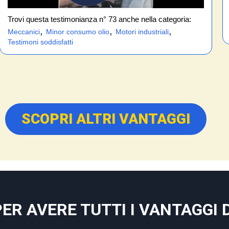
Trovi questa testimonianza n° 73 anche nella categoria:
,
,
,
Meccanici
Minor consumo olio
Motori industriali
Testimoni soddisfatti
SCOPRI ALTRI VANTAGGI
PER AVERE TUTTI I VANTAGGI D