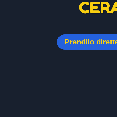
CER
Prendilo diret