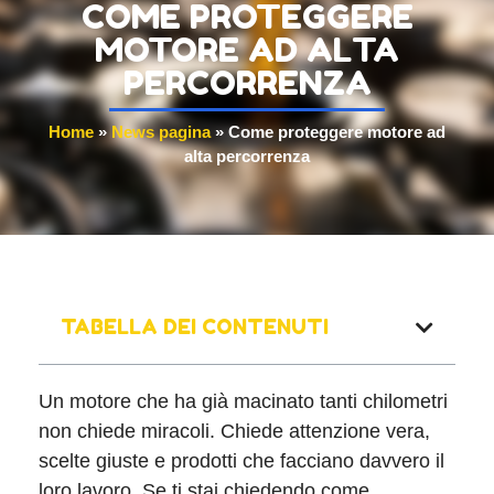
COME PROTEGGERE
MOTORE AD ALTA
PERCORRENZA
Home
»
News pagina
»
Come proteggere motore ad
alta percorrenza
TABELLA DEI CONTENUTI
Un motore che ha già macinato tanti chilometri
non chiede miracoli. Chiede attenzione vera,
scelte giuste e prodotti che facciano davvero il
loro lavoro. Se ti stai chiedendo come