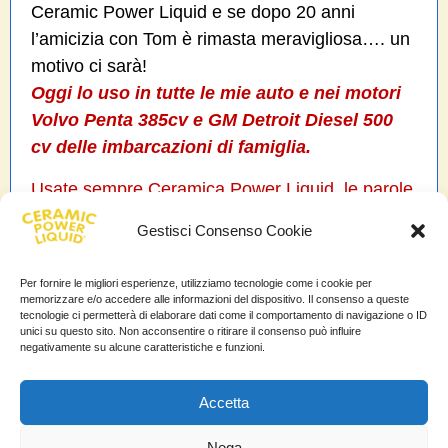
Ceramic Power Liquid e se dopo 20 anni
l’amicizia con Tom è rimasta meravigliosa…. un
motivo ci sarà!
Oggi lo uso in tutte le mie auto e nei motori
Volvo Penta 385cv e GM Detroit Diesel 500
cv delle imbarcazioni di famiglia.
Usate sempre Ceramica Power Liquid, le parole
non servono…. ve ne renderete conto da soli
Gestisci Consenso Cookie
dei benefici al vostro motore !
Parola di Antonino La Vecchia
Per fornire le migliori esperienze, utilizziamo tecnologie come i cookie per
memorizzare e/o accedere alle informazioni del dispositivo. Il consenso a queste
tecnologie ci permetterà di elaborare dati come il comportamento di navigazione o ID
Antonino La Vecchia
unici su questo sito. Non acconsentire o ritirare il consenso può influire
negativamente su alcune caratteristiche e funzioni.
Trovi questa testimonianza anche nella
categoria:
,
,
,
Aumento di potenza e velocità
Auto
Camion
Accetta
,
,
,
Molto soddisfatti
Moto
Nautica
Risparmio di carburante
Nega