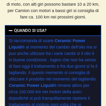
di moto, con alti giri possono bastare 10 a 20 km,
per Camion con motori a bassi giri si consiglia di
fare ca. 100 km nei prossimi giorni.
QUANDO SI USA?
Si raccomanda di usare
Ceramic Power
Liquid®
al momento del cambio dell’olio ma si
puo anche utilizare fra i varie cambi si il olio è
in buone condizione . logico che non ha senso
di fare oggi il trattamento e fra due giorni si fa il
tagliando. il questo memento si consiglia di
utilzzare il prodotto nel momento del tagliando.
Ceramic Power Liquid®
rimane attivo per
circa 100.000 km nei motori della auto;
dopodiché si può tranquillamente ripetere il
trattamento al motore ogni volta che si