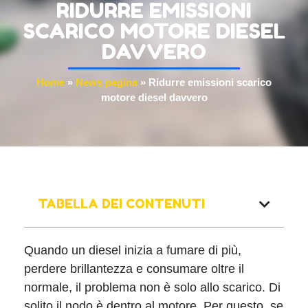
RIDURRE EMISSIONI
SCARICO MOTORE DIESEL
DAVVERO
Home
»
News pagina
»
Ridurre emissioni scarico
motore diesel davvero
TABELLA DEI CONTENUTI
Quando un diesel inizia a fumare di più,
perdere brillantezza e consumare oltre il
normale, il problema non è solo allo scarico. Di
solito il nodo è dentro al motore. Per questo, se