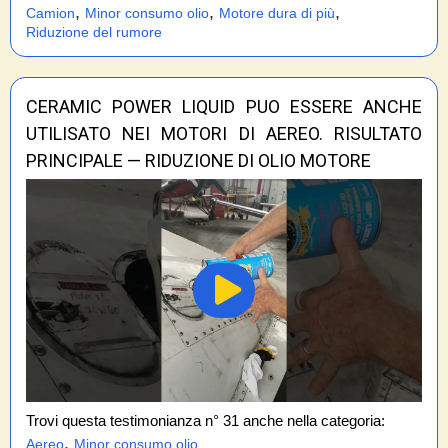
,
,
,
Camion
Minor consumo olio
Motore dura di più
Riduzione del rumore
CERAMIC POWER LIQUID PUO ESSERE ANCHE
UTILISATO NEI MOTORI DI AEREO. RISULTATO
PRINCIPALE — RIDUZIONE DI OLIO MOTORE
Trovi questa testimonianza n° 31 anche nella categoria:
,
Aereo
Minor consumo olio