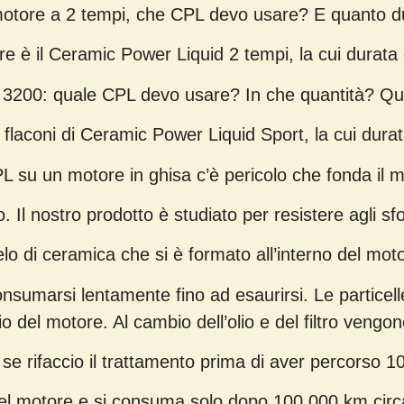
otore a 2 tempi, che CPL devo usare? E quanto du
zare è il Ceramic Power Liquid 2 tempi, la cui durata
3200: quale CPL devo usare? In che quantità? Quan
 flaconi di Ceramic Power Liquid Sport, la cui durat
 su un motore in ghisa c’è pericolo che fonda il 
. Il nostro prodotto è studiato per resistere agli sf
elo di ceramica che si è formato all’interno del moto
onsumarsi lentamente fino ad esaurirsi. Le particelle 
olio del motore. Al cambio dell’olio e del filtro ven
e rifaccio il trattamento prima di aver percorso 
el motore e si consuma solo dopo 100.000 km circa. 