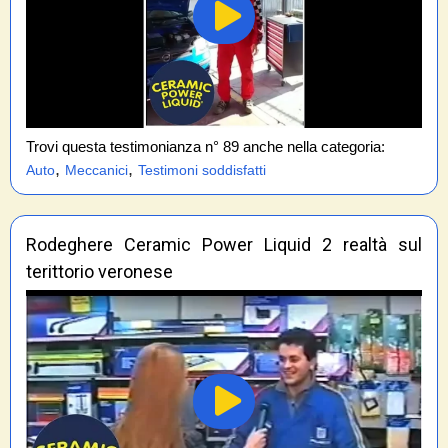
Trovi questa testimonianza n° 89 anche nella categoria:
,
,
Auto
Meccanici
Testimoni soddisfatti
Rodeghere Ceramic Power Liquid 2 realtà sul
terittorio veronese