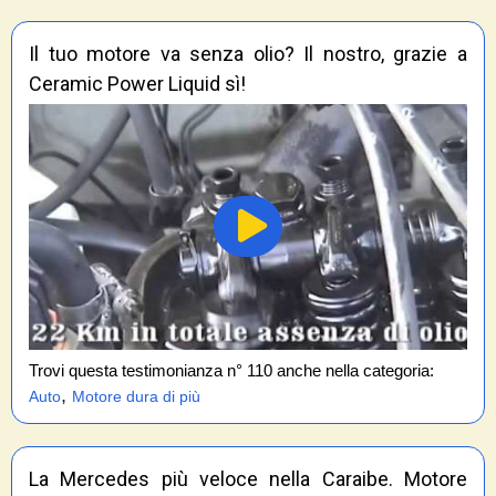
Il tuo motore va senza olio? Il nostro, grazie a
Ceramic Power Liquid sì!
Trovi questa testimonianza n° 110 anche nella categoria:
,
Auto
Motore dura di più
La Mercedes più veloce nella Caraibe. Motore