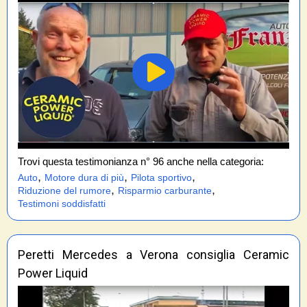
Trovi questa testimonianza n° 96 anche nella categoria:
,
,
,
Auto
Motore dura di più
Pilota sportivo
,
,
Riduzione del rumore
Risparmio carburante
Testimoni soddisfatti
Peretti Mercedes a Verona consiglia Ceramic
Power Liquid