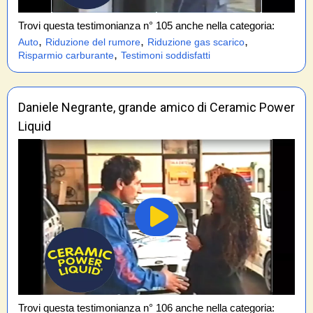
Trovi questa testimonianza n° 105 anche nella categoria:
,
,
,
Auto
Riduzione del rumore
Riduzione gas scarico
,
Risparmio carburante
Testimoni soddisfatti
Daniele Negrante, grande amico di Ceramic Power
Liquid
Trovi questa testimonianza n° 106 anche nella categoria: