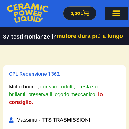
0,00
€
motore dura più a lungo
37
testimonianze in
CPL Recensione 1362
Molto buono,
consumi ridotti, prestazioni
brillanti, preserva il logorio meccanico
,
lo
consiglio.
Massimo - TTS TRASMISSIONI