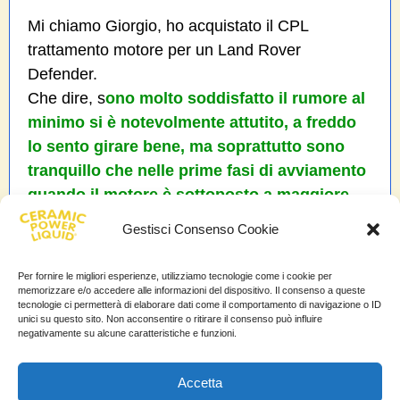
Mi chiamo Giorgio, ho acquistato il CPL
trattamento motore per un Land Rover
Defender.
Che dire, s
ono molto soddisfatto il rumore al
minimo si è notevolmente attutito, a freddo
lo sento girare bene, ma soprattutto sono
tranquillo che nelle prime fasi di avviamento
quando il motore è sottoposto a maggiore
usura c’è il CPL che svolge il proprio
Gestisci Consenso Cookie
compito.
Inoltre, da non sottovalutare, i minori attriti che
Per fornire le migliori esperienze, utilizziamo tecnologie come i cookie per
in generale allungheranno la vita del motore.
memorizzare e/o accedere alle informazioni del dispositivo. Il consenso a queste
tecnologie ci permetterà di elaborare dati come il comportamento di navigazione o ID
unici su questo sito. Non acconsentire o ritirare il consenso può influire
negativamente su alcune caratteristiche e funzioni.
Giorgio
Accetta
Trovi questa testimonianza anche nella