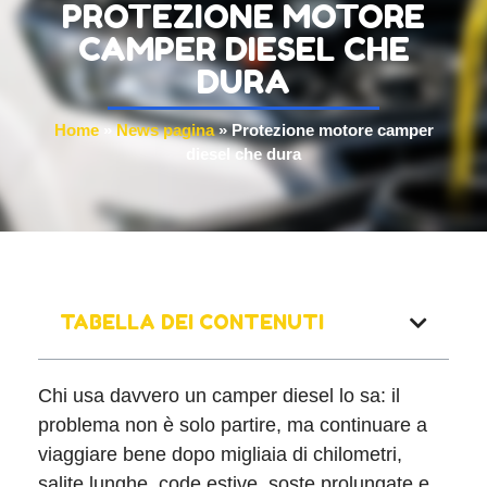
PROTEZIONE MOTORE
CAMPER DIESEL CHE
DURA
Home
»
News pagina
»
Protezione motore camper
diesel che dura
TABELLA DEI CONTENUTI
Chi usa davvero un camper diesel lo sa: il
problema non è solo partire, ma continuare a
viaggiare bene dopo migliaia di chilometri,
salite lunghe, code estive, soste prolungate e