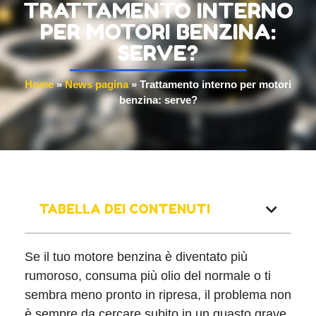
TRATTAMENTO INTERNO
PER MOTORI BENZINA:
SERVE?
Home
»
News pagina
»
Trattamento interno per motori
benzina: serve?
TABELLA DEI CONTENUTI
Se il tuo motore benzina è diventato più
rumoroso, consuma più olio del normale o ti
sembra meno pronto in ripresa, il problema non
è sempre da cercare subito in un guasto grave.