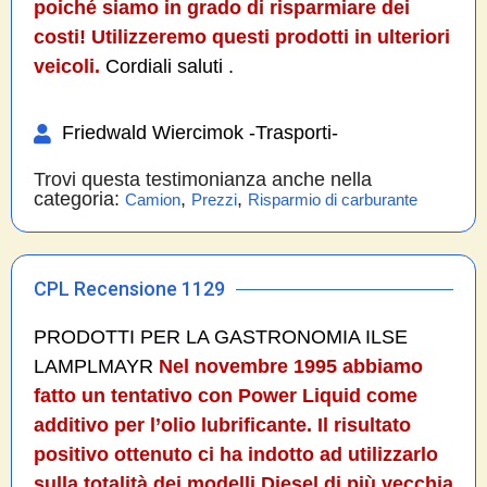
poiché siamo in grado di risparmiare dei
costi! Utilizzeremo questi prodotti in ulteriori
veicoli.
Cordiali saluti .
Friedwald Wiercimok -Trasporti-
Trovi questa testimonianza anche nella
categoria:
,
,
Camion
Prezzi
Risparmio di carburante
CPL Recensione 1129
PRODOTTI PER LA GASTRONOMIA ILSE
LAMPLMAYR
Nel novembre 1995 abbiamo
fatto un tentativo con Power Liquid come
additivo per l’olio lubrificante. Il risultato
positivo ottenuto ci ha indotto ad utilizzarlo
sulla totalità dei modelli Diesel di più vecchia