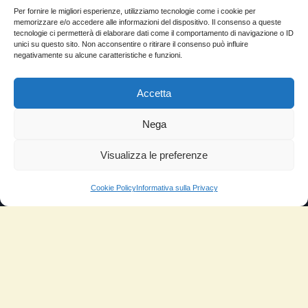
SCOPRI GLI ALTRI VANTAGGI
Per fornire le migliori esperienze, utilizziamo tecnologie come i cookie per
memorizzare e/o accedere alle informazioni del dispositivo. Il consenso a queste
tecnologie ci permetterà di elaborare dati come il comportamento di navigazione o ID
unici su questo sito. Non acconsentire o ritirare il consenso può influire
negativamente su alcune caratteristiche e funzioni.
Accetta
PER AVERE TUTTI I VANTAGGI
DI
Nega
CERAMIC POWER
Visualizza le preferenze
LIQUID
Cookie Policy
Informativa sulla Privacy
ENTRA SUBITO NELLO SHOP
Prendilo direttamente dal
produttore a condizione
vantaggiosa!