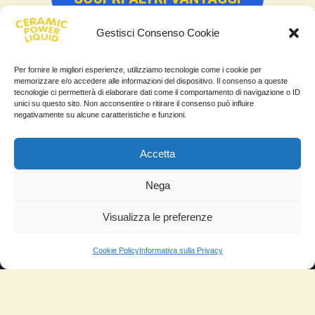
Gestisci Consenso Cookie
Per fornire le migliori esperienze, utilizziamo tecnologie come i cookie per
memorizzare e/o accedere alle informazioni del dispositivo. Il consenso a queste
tecnologie ci permetterà di elaborare dati come il comportamento di navigazione o ID
PER AVERE TUTTI I VANTAGGI
unici su questo sito. Non acconsentire o ritirare il consenso può influire
DI
negativamente su alcune caratteristiche e funzioni.
CERAMIC POWER
Accetta
LIQUID
Nega
ENTRA SUBITO NELLO SHOP
Visualizza le preferenze
Sito Fidato
Prendilo direttamente dal
Cookie Policy
Informativa sulla Privacy
Verificato da
Trustindex
produttore a condizione
vantaggiosa!