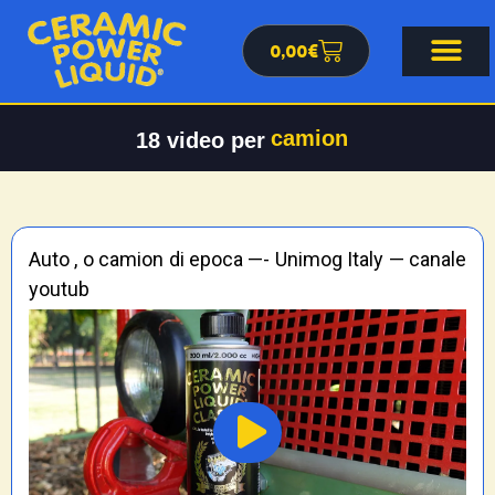
0,00
€
camion
18
video per
Auto , o camion di epoca —- Unimog Italy — canale
youtub