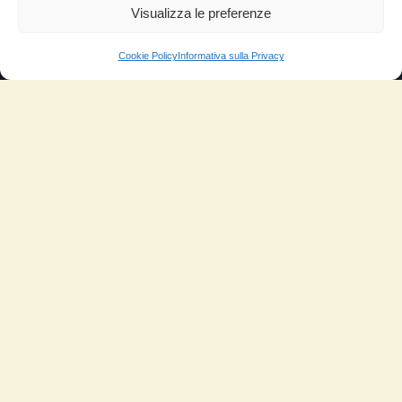
Visualizza le preferenze
Cookie Policy
Informativa sulla Privacy
NUOVATEC SRL
Via Rizzi Bruno 10, 37012 - Bussolengo (VR)
info@ceramicpowerliquid.com
+39 045 670 4600