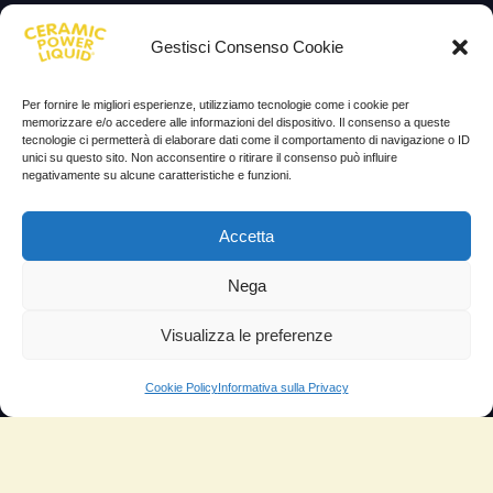
Lascia la tua testimonianza
Gestisci Consenso Cookie
News
Per fornire le migliori esperienze, utilizziamo tecnologie come i cookie per
TESTIMONIANZE
memorizzare e/o accedere alle informazioni del dispositivo. Il consenso a queste
tecnologie ci permetterà di elaborare dati come il comportamento di navigazione o ID
unici su questo sito. Non acconsentire o ritirare il consenso può influire
Molto soddisfatti
negativamente su alcune caratteristiche e funzioni.
Risparmio di carburante
Accetta
Aumento di potenza e velocità
Minor consumo di olio
Nega
Riduzione della rumorosità
Visualizza le preferenze
Riduzione gas di scarico
Cookie Policy
Informativa sulla Privacy
Motore dura più a lungo
Moto
Piloti sportivi