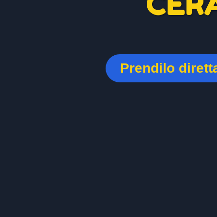
CER
Prendilo diret