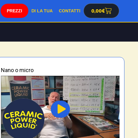
0,00
€
SHOP
DI LA TUA
CONTATTI
Nano o micro