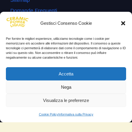
Sitemap
Domande Frequenti
Lascia la tua testimonianza
Gestisci Consenso Cookie
News
Per fornire le migliori esperienze, utilizziamo tecnologie come i cookie per
memorizzare e/o accedere alle informazioni del dispositivo. Il consenso a queste
TESTIMONIANZE
tecnologie ci permetterà di elaborare dati come il comportamento di navigazione o ID
unici su questo sito. Non acconsentire o ritirare il consenso può influire
negativamente su alcune caratteristiche e funzioni.
Molto soddisfatti
Risparmio di carburante
Accetta
Aumento di potenza e velocità
Nega
Minor consumo di olio
Visualizza le preferenze
Riduzione della rumorosità
Riduzione gas di scarico
Cookie Policy
Informativa sulla Privacy
Motore dura più a lungo