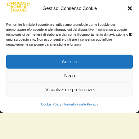
Gestisci Consenso Cookie
News
TESTIMONIANZE
Per fornire le migliori esperienze, utilizziamo tecnologie come i cookie per
memorizzare e/o accedere alle informazioni del dispositivo. Il consenso a queste
tecnologie ci permetterà di elaborare dati come il comportamento di navigazione o ID
Molto soddisfatti
unici su questo sito. Non acconsentire o ritirare il consenso può influire
negativamente su alcune caratteristiche e funzioni.
Risparmio di carburante
Aumento di potenza e velocità
Accetta
Minor consumo di olio
Nega
Riduzione della rumorosità
Visualizza le preferenze
Riduzione gas di scarico
Cookie Policy
Informativa sulla Privacy
Motore dura più a lungo
Moto
Piloti sportivi