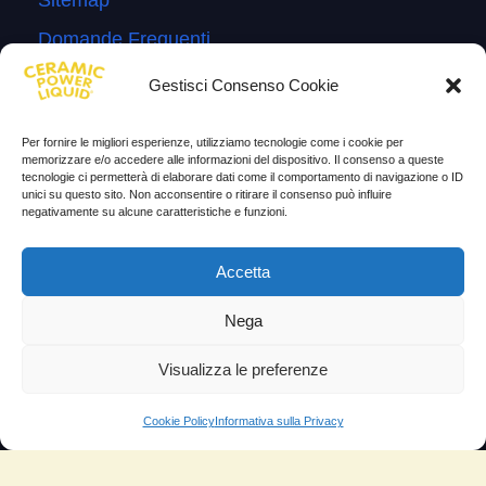
Sitemap
Domande Frequenti
Lascia la tua testimonianza
Gestisci Consenso Cookie
News
Per fornire le migliori esperienze, utilizziamo tecnologie come i cookie per
memorizzare e/o accedere alle informazioni del dispositivo. Il consenso a queste
TESTIMONIANZE
tecnologie ci permetterà di elaborare dati come il comportamento di navigazione o ID
unici su questo sito. Non acconsentire o ritirare il consenso può influire
negativamente su alcune caratteristiche e funzioni.
Molto soddisfatti
Risparmio di carburante
Accetta
Aumento di potenza e velocità
Nega
Minor consumo di olio
Visualizza le preferenze
Riduzione della rumorosità
Riduzione gas di scarico
Cookie Policy
Informativa sulla Privacy
Motore dura più a lungo