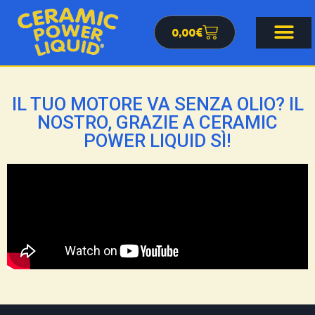
0,00
€
IL TUO MOTORE VA SENZA OLIO? IL
NOSTRO, GRAZIE A CERAMIC
POWER LIQUID SÌ!