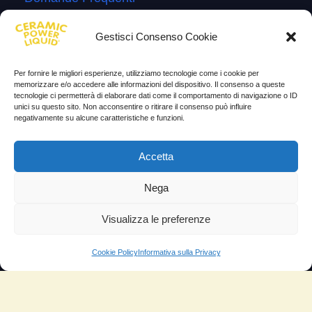
Lascia la tua testimonianza
Gestisci Consenso Cookie
News
Per fornire le migliori esperienze, utilizziamo tecnologie come i cookie per
TESTIMONIANZE
memorizzare e/o accedere alle informazioni del dispositivo. Il consenso a queste
tecnologie ci permetterà di elaborare dati come il comportamento di navigazione o ID
unici su questo sito. Non acconsentire o ritirare il consenso può influire
Molto soddisfatti
negativamente su alcune caratteristiche e funzioni.
Risparmio di carburante
Accetta
Aumento di potenza e velocità
Nega
Minor consumo di olio
Riduzione della rumorosità
Visualizza le preferenze
Riduzione gas di scarico
Cookie Policy
Informativa sulla Privacy
Motore dura più a lungo
Moto