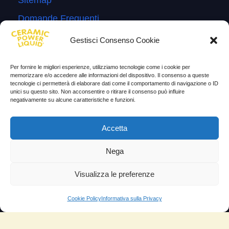
Sitemap
Domande Frequenti
Lascia la tua testimonianza
Gestisci Consenso Cookie
News
Per fornire le migliori esperienze, utilizziamo tecnologie come i cookie per
memorizzare e/o accedere alle informazioni del dispositivo. Il consenso a queste
TESTIMONIANZE
tecnologie ci permetterà di elaborare dati come il comportamento di navigazione o ID
unici su questo sito. Non acconsentire o ritirare il consenso può influire
negativamente su alcune caratteristiche e funzioni.
Molto soddisfatti
Risparmio di carburante
Accetta
Aumento di potenza e velocità
Nega
Minor consumo di olio
Visualizza le preferenze
Riduzione della rumorosità
Riduzione gas di scarico
Cookie Policy
Informativa sulla Privacy
Motore dura più a lungo