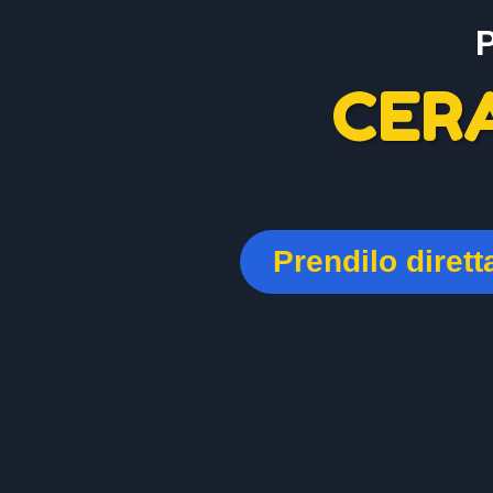
CER
Prendilo diret