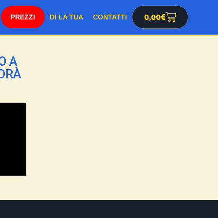
0,00
€
SHOP
DI LA TUA
CONTATTI
O A
NDRÀ