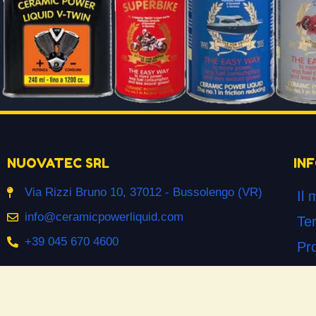
NUOVATEC SRL
IN
Via Rizzi Bruno 10, 37012 - Bussolengo (VR)
Il 
info@ceramicpowerliquid.com
Ter
+39 045 670 4600
Pr
Co
SEGUICI SU
Co
Facebook