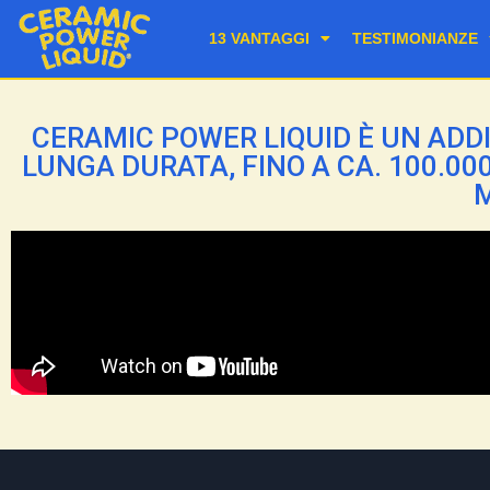
13 VANTAGGI
TESTIMONIANZE
CERAMIC POWER LIQUID È UN ADDI
LUNGA DURATA, FINO A CA. 100.0