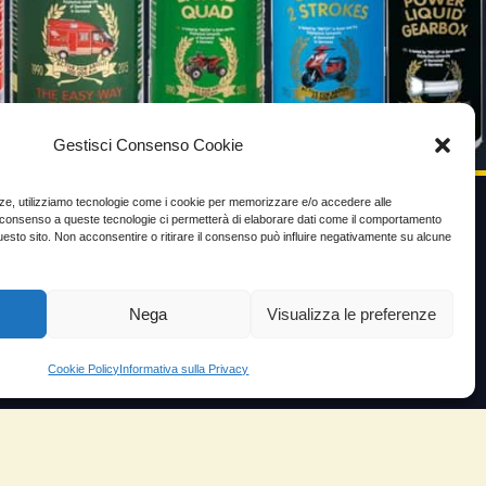
Gestisci Consenso Cookie
enze, utilizziamo tecnologie come i cookie per memorizzare e/o accedere alle
Il consenso a queste tecnologie ci permetterà di elaborare dati come il comportamento
uesto sito. Non acconsentire o ritirare il consenso può influire negativamente su alcune
VIDEO TESTIMONIANZE
Prezzo
Nega
Visualizza le preferenze
ante
Testimoni soddisfatti
Cookie Policy
Informativa sulla Privacy
e velocità
Risparmio carburante
io
Minor consumo olio
orosità
Aumento potenza e velocità