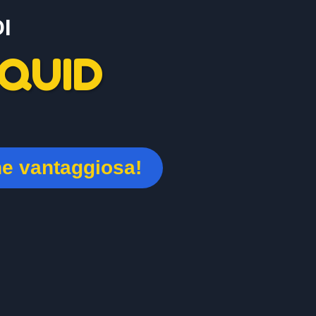
I
QUID
ne vantaggiosa!