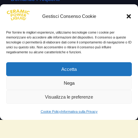
Lascia la tua testimonianza
Gestisci Consenso Cookie
News
Per fornire le migliori esperienze, utilizziamo tecnologie come i cookie per
TESTIMONIANZE
memorizzare e/o accedere alle informazioni del dispositivo. Il consenso a queste
tecnologie ci permetterà di elaborare dati come il comportamento di navigazione o ID
unici su questo sito. Non acconsentire o ritirare il consenso può influire
Molto soddisfatti
negativamente su alcune caratteristiche e funzioni.
Risparmio di carburante
Accetta
Aumento di potenza e velocità
Nega
Minor consumo di olio
Riduzione della rumorosità
Visualizza le preferenze
Riduzione gas di scarico
Cookie Policy
Informativa sulla Privacy
Motore dura più a lungo
Moto