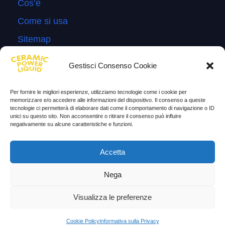
Cos’è
Come si usa
Sitemap
Domande Frequenti
Gestisci Consenso Cookie
Lascia la tua testimonianza
News
Per fornire le migliori esperienze, utilizziamo tecnologie come i cookie per
memorizzare e/o accedere alle informazioni del dispositivo. Il consenso a queste
tecnologie ci permetterà di elaborare dati come il comportamento di navigazione o ID
TESTIMONIANZE
unici su questo sito. Non acconsentire o ritirare il consenso può influire
negativamente su alcune caratteristiche e funzioni.
Molto soddisfatti
Accetta
Risparmio di carburante
Nega
Aumento di potenza e velocità
Minor consumo di olio
Visualizza le preferenze
Riduzione della rumorosità
Cookie Policy
Informativa sulla Privacy