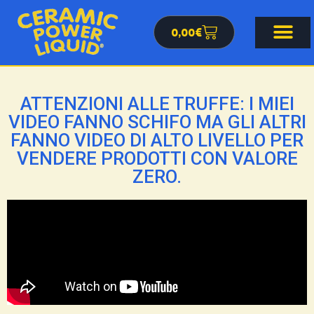
0,00
€
ATTENZIONI ALLE TRUFFE: I MIEI
VIDEO FANNO SCHIFO MA GLI ALTRI
FANNO VIDEO DI ALTO LIVELLO PER
VENDERE PRODOTTI CON VALORE
ZERO.