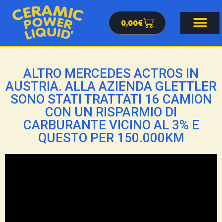
0,00
€
ALTRO MERCEDES ACTROS IN
AUSTRIA. ALLA AZIENDA GLETTLER
SONO STATI TRATTATI 16 CAMION
CON UN RISPARMIO DI
CARBURANTE VICINO AL 3% E
QUESTO PER 150.000KM