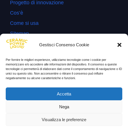
Progetto di innovazione
Cos’è
Come si usa
Sitemap
Domande Frequenti
Gestisci Consenso Cookie
Lascia la tua testimonianza
Per fornire le migliori esperienze, utilizziamo tecnologie come i cookie per
News
memorizzare e/o accedere alle informazioni del dispositivo. Il consenso a queste
tecnologie ci permetterà di elaborare dati come il comportamento di navigazione o ID
unici su questo sito. Non acconsentire o ritirare il consenso può influire
TESTIMONIANZE
negativamente su alcune caratteristiche e funzioni.
Molto soddisfatti
Accetta
Risparmio di carburante
Nega
Aumento di potenza e velocità
Visualizza le preferenze
Minor consumo di olio