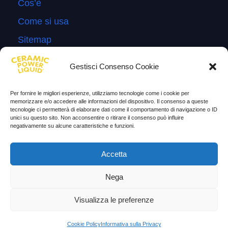
Cos’è
Come si usa
Sitemap
Domande Frequenti
Gestisci Consenso Cookie
Lascia la tua testimonianza
News
Per fornire le migliori esperienze, utilizziamo tecnologie come i cookie per
memorizzare e/o accedere alle informazioni del dispositivo. Il consenso a queste
tecnologie ci permetterà di elaborare dati come il comportamento di navigazione o ID
TESTIMONIANZE
unici su questo sito. Non acconsentire o ritirare il consenso può influire
negativamente su alcune caratteristiche e funzioni.
Molto soddisfatti
Accetta
Risparmio di carburante
Nega
Aumento di potenza e velocità
Minor consumo di olio
Visualizza le preferenze
Riduzione della rumorosità
Cookie Policy
Informativa sulla Privacy