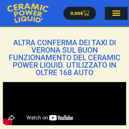
0,00
€
ALTRA CONFERMA DEI TAXI DI
VERONA SUL BUON
FUNZIONAMENTO DEL CERAMIC
POWER LIQUID. UTILIZZATO IN
OLTRE 168 AUTO