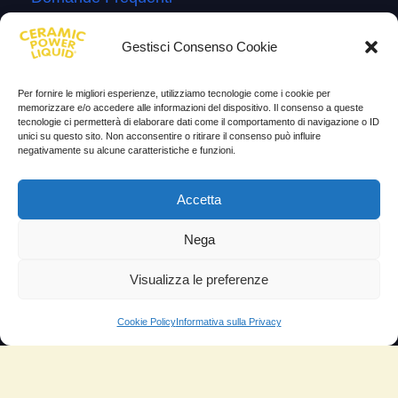
Lascia la tua testimonianza
Gestisci Consenso Cookie
News
Per fornire le migliori esperienze, utilizziamo tecnologie come i cookie per
TESTIMONIANZE
memorizzare e/o accedere alle informazioni del dispositivo. Il consenso a queste
tecnologie ci permetterà di elaborare dati come il comportamento di navigazione o ID
unici su questo sito. Non acconsentire o ritirare il consenso può influire
Molto soddisfatti
negativamente su alcune caratteristiche e funzioni.
Risparmio di carburante
Accetta
Aumento di potenza e velocità
Nega
Minor consumo di olio
Riduzione della rumorosità
Visualizza le preferenze
Riduzione gas di scarico
Cookie Policy
Informativa sulla Privacy
Motore dura più a lungo
Moto