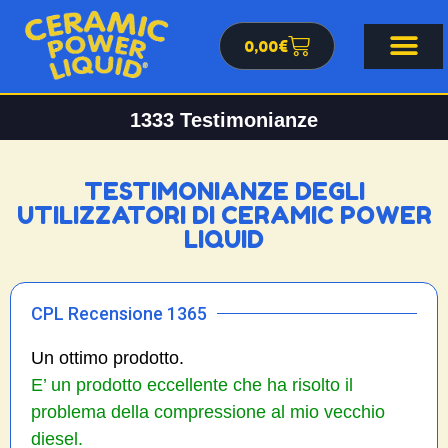
0,00
€
1333
Testimonianze
TESTIMONIANZE DEGLI
UTILIZZATORI DI CERAMIC POWER
LIQUID
CPL Recensione 1365
Un ottimo prodotto.
E’ un prodotto eccellente che ha risolto il
problema della compressione al mio vecchio
diesel.