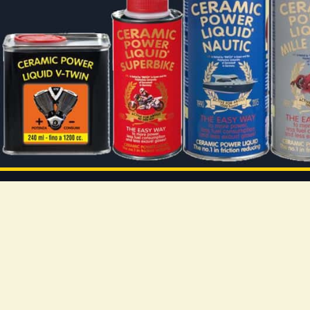
NUOVATEC SRL
IN
Via Rizzi Bruno 10, 37012 - Bussolengo (VR)
Il 
info@ceramicpowerliquid.com
Ter
+39 045 670 4600
Pr