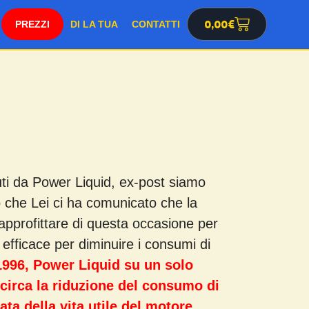
SHOP
0,00
€
DI LA TUA
CONTATTI
nuti da Power Liquid, ex-post siamo
to che Lei ci ha comunicato che la
 approfittare di questa occasione per
efficace per diminuire i consumi di
1996, Power Liquid su un solo
 circa la riduzione del consumo di
ta della vita utile del motore,