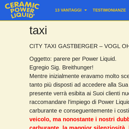
13 VANTAGGI
TESTIMONIANZE
taxi
CITY TAXI GASTBERGER – VOGL O
Oggetto: parere per Power Liquid.
Egregio Sig. Breithunger!
Mentre inizialmente eravamo molto scett
tanto più disposti ad accedere alla Sua 
presente verrà esibita ai Suoi clienti 
raccomandare l’impiego di Power Liquid
carburante e conseguentemente i costi.
veicolo, ma nonostante i nostri dubb
carburante, la maggior silenziosità, 