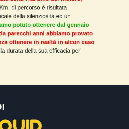
m. di percorso è risultata
ale della silenziosità ed un
iamo potuto ottenere dal gennaio
 da parecchi anni abbiamo provato
nza ottenere in realtà in alcun caso
la durata della sua efficacia per
I
QUID