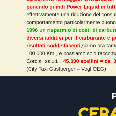
ponendo quindi Power Liquid in tutti 
effettivamente una riduzione del consu
comportamento particolarmente buono 
1996 un risparmio di costi di carbura
diversi additivi per il carburante e 
risultati soddisfacenti,
siamo ora tanto
100.000 Km., e possiamo solo raccoman
Cordiali saluti. .
45.000 scellini = ca. 
(City Taxi Gastberger – Vogl OEG)
CER