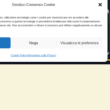
Gestisci Consenso Cookie
enze, utilizziamo tecnologie come i cookie per memorizzare e/o accedere alle
Il consenso a queste tecnologie ci permetterà di elaborare dati come il comportamento
uesto sito. Non acconsentire o ritirare il consenso può influire negativamente su alcune
Nega
Visualizza le preferenze
Cookie Policy
Informativa sulla Privacy
VIDEO TESTIMONIANZE
Prezzo
ante
Testimoni soddisfatti
e velocità
Risparmio carburante