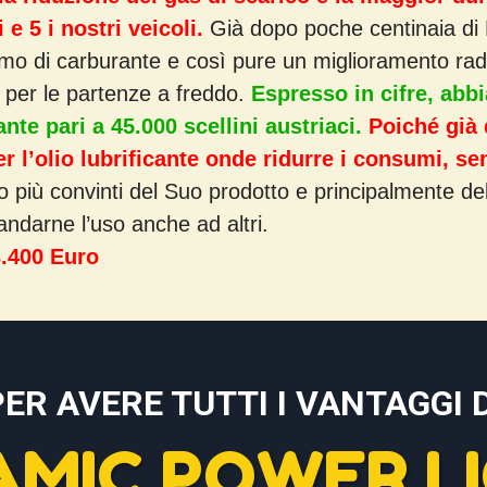
e 5 i nostri veicoli.
Già dopo poche centinaia di K
mo di carburante e così pure un miglioramento radic
per le partenze a freddo.
Espresso in cifre, abb
nte pari a 45.000 scellini austriaci.
Poiché già
per l’olio lubrificante onde ridurre i consumi, se
 più convinti del Suo prodotto e principalmente del
darne l’uso anche ad altri.
3.400 Euro
PER AVERE TUTTI I VANTAGGI D
AMIC POWER LI