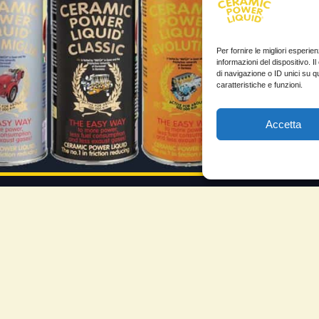
Per fornire le migliori esperi
informazioni del dispositivo. 
di navigazione o ID unici su q
caratteristiche e funzioni.
Accetta
FORMAZIONI
TESTIMONIANZE
mio account
Molto soddisfatti
mini e Condizioni
Risparmio di carbur
ogetto di innovazione
Aumento di potenza 