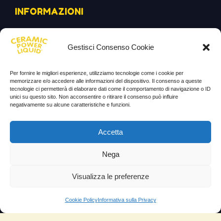
INFORMAZIONI
Il mio account
Gestisci Consenso Cookie
Termini e Condizioni
Progetto di innovazione
Per fornire le migliori esperienze, utilizziamo tecnologie come i cookie per
memorizzare e/o accedere alle informazioni del dispositivo. Il consenso a queste
Cos’è
tecnologie ci permetterà di elaborare dati come il comportamento di navigazione o ID
unici su questo sito. Non acconsentire o ritirare il consenso può influire
Come si usa
negativamente su alcune caratteristiche e funzioni.
Sitemap
Accetta
Domande Frequenti
Nega
Lascia la tua testimonianza
News
Visualizza le preferenze
TESTIMONIANZE
Cookie Policy
Informativa sulla Privacy