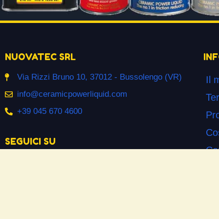
NUOVATEC SRL
IN
Via Rizzi Bruno 10, 37012 - Bussolengo (VR)
Il 
info@ceramicpowerliquid.com
Ter
+39 045 670 4600
Pr
Co
SEGUICI SU
Co
Facebook
Si
YouTube
Do
Instagram
Las