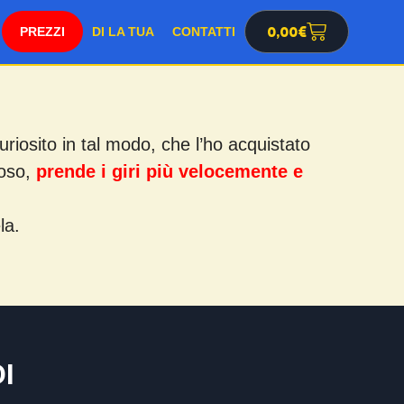
PREZZI
0,00
€
DI LA TUA
CONTATTI
riosito in tal modo, che l’ho acquistato
ioso,
prende i giri più velocemente e
la.
I