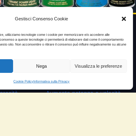
Gestisci Consenso Cookie
VIDEO TESTIMONIANZE
enze, utilizziamo tecnologie come i cookie per memorizzare e/o accedere alle
Il consenso a queste tecnologie ci permetterà di elaborare dati come il comportamento
uesto sito. Non acconsentire o ritirare il consenso può influire negativamente su alcune
Prezzo
ante
Testimoni soddisfatti
Nega
Visualizza le preferenze
e velocità
Risparmio carburante
io
Minor consumo olio
Cookie Policy
Informativa sulla Privacy
orosità
Aumento potenza e velocità
arico
Motore dura di più
ungo
Riduzione del rumore
Riduzione gas scarico