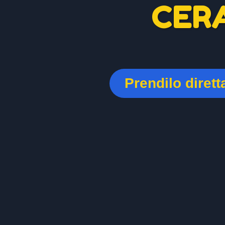
CER
Prendilo diret