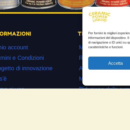
FORMAZIONI
TESTIMONIANZE
Per fornire le migliori esperi
informazioni del dispositivo. 
di navigazione o ID unici su q
mio account
Molto soddisfatti
caratteristiche e funzioni.
mini e Condizioni
Risparmio di carbur
Accetta
ogetto di innovazione
Aumento di potenza 
s’è
Minor consumo di ol
me si usa
Riduzione della rum
temap
Riduzione gas di sc
mande Frequenti
Motore dura più a l
cia la tua testimonianza
Moto