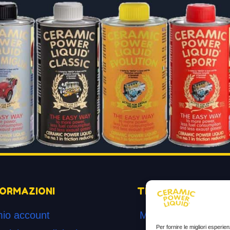
FORMAZIONI
TESTIMONIANZE
mio account
Molto soddisfatti
Per fornire le migliori esperi