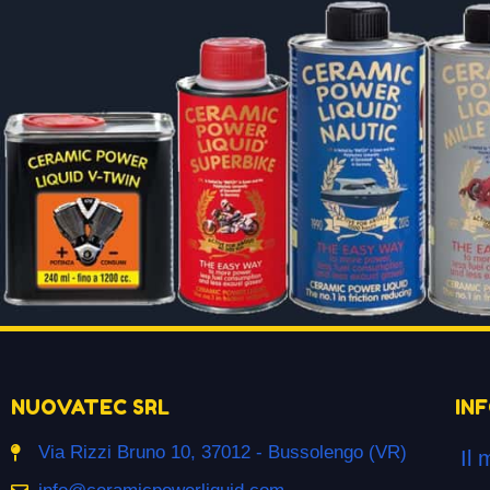
NUOVATEC SRL
IN
Via Rizzi Bruno 10, 37012 - Bussolengo (VR)
Il 