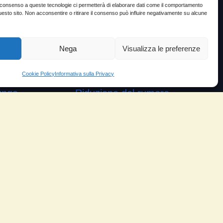
ante
Testimoni soddisfatti
Il consenso a queste tecnologie ci permetterà di elaborare dati come il comportamento
uesto sito. Non acconsentire o ritirare il consenso può influire negativamente su alcune
e velocità
Risparmio carburante
io
Minor consumo olio
Nega
Visualizza le preferenze
orosità
Aumento potenza e velocità
arico
Motore dura di più
Cookie Policy
Informativa sulla Privacy
ungo
Riduzione del rumore
Riduzione gas scarico
Piloti sportivi
Moto e scooter
Camion
Aereo