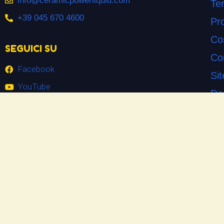
info@ceramicpowerliquid.com
Ter
+39 045 670 4600
Pr
Co
SEGUICI SU
Co
Facebook
Si
YouTube
Do
Instagram
Las
Ne