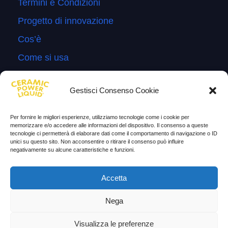
Termini e Condizioni
Progetto di innovazione
Cos’è
Come si usa
Sitemap
Gestisci Consenso Cookie
Domande Frequenti
Lascia la tua testimonianza
Per fornire le migliori esperienze, utilizziamo tecnologie come i cookie per
memorizzare e/o accedere alle informazioni del dispositivo. Il consenso a queste
News
tecnologie ci permetterà di elaborare dati come il comportamento di navigazione o ID
unici su questo sito. Non acconsentire o ritirare il consenso può influire
negativamente su alcune caratteristiche e funzioni.
TESTIMONIANZE
Accetta
Molto soddisfatti
Risparmio di carburante
Nega
Aumento di potenza e velocità
Visualizza le preferenze