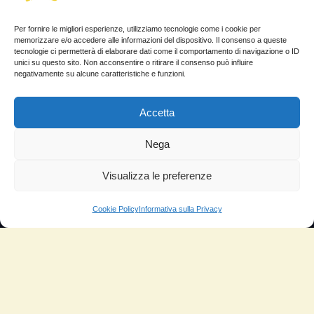
TESTIMONIANZE
Per fornire le migliori esperienze, utilizziamo tecnologie come i cookie per
memorizzare e/o accedere alle informazioni del dispositivo. Il consenso a queste
Molto soddisfatti
tecnologie ci permetterà di elaborare dati come il comportamento di navigazione o ID
unici su questo sito. Non acconsentire o ritirare il consenso può influire
Risparmio di carburante
negativamente su alcune caratteristiche e funzioni.
Aumento di potenza e velocità
Accetta
Minor consumo di olio
Nega
Riduzione della rumorosità
Riduzione gas di scarico
Visualizza le preferenze
Motore dura più a lungo
Cookie Policy
Informativa sulla Privacy
Moto
Piloti sportivi
Aerei
Auto