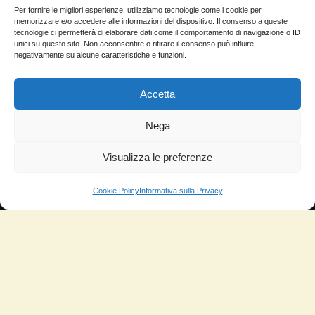
Per fornire le migliori esperienze, utilizziamo tecnologie come i cookie per
Molto soddisfatti
memorizzare e/o accedere alle informazioni del dispositivo. Il consenso a queste
tecnologie ci permetterà di elaborare dati come il comportamento di navigazione o ID
Risparmio di carburante
unici su questo sito. Non acconsentire o ritirare il consenso può influire
negativamente su alcune caratteristiche e funzioni.
Aumento di potenza e velocità
Accetta
Minor consumo di olio
Riduzione della rumorosità
Nega
Riduzione gas di scarico
Visualizza le preferenze
Motore dura più a lungo
Cookie Policy
Informativa sulla Privacy
Moto
Piloti sportivi
Aerei
Auto
Camper