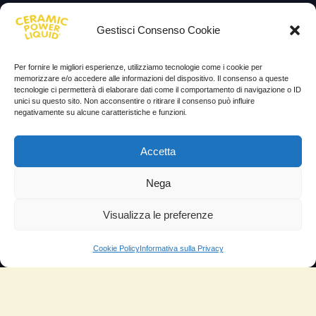
Lascia la tua testimonianza
Gestisci Consenso Cookie
News
Per fornire le migliori esperienze, utilizziamo tecnologie come i cookie per
TESTIMONIANZE
memorizzare e/o accedere alle informazioni del dispositivo. Il consenso a queste
tecnologie ci permetterà di elaborare dati come il comportamento di navigazione o ID
unici su questo sito. Non acconsentire o ritirare il consenso può influire
Molto soddisfatti
negativamente su alcune caratteristiche e funzioni.
Risparmio di carburante
Accetta
Aumento di potenza e velocità
Minor consumo di olio
Nega
Riduzione della rumorosità
Visualizza le preferenze
Riduzione gas di scarico
Cookie Policy
Informativa sulla Privacy
Motore dura più a lungo
Moto
Piloti sportivi