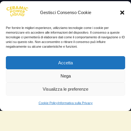
Lascia la tua testimonianza
Gestisci Consenso Cookie
News
Per fornire le migliori esperienze, utilizziamo tecnologie come i cookie per
TESTIMONIANZE
memorizzare e/o accedere alle informazioni del dispositivo. Il consenso a queste
tecnologie ci permetterà di elaborare dati come il comportamento di navigazione o ID
unici su questo sito. Non acconsentire o ritirare il consenso può influire
Molto soddisfatti
negativamente su alcune caratteristiche e funzioni.
Risparmio di carburante
Accetta
Aumento di potenza e velocità
Minor consumo di olio
Nega
Riduzione della rumorosità
Visualizza le preferenze
Riduzione gas di scarico
Cookie Policy
Informativa sulla Privacy
Motore dura più a lungo
Moto
Piloti sportivi