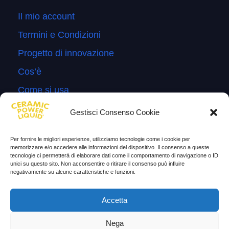
Il mio account
Termini e Condizioni
Progetto di innovazione
Cos’è
Come si usa
Sitemap
Gestisci Consenso Cookie
Domande Frequenti
Per fornire le migliori esperienze, utilizziamo tecnologie come i cookie per
Lascia la tua testimonianza
memorizzare e/o accedere alle informazioni del dispositivo. Il consenso a queste
tecnologie ci permetterà di elaborare dati come il comportamento di navigazione o ID
News
unici su questo sito. Non acconsentire o ritirare il consenso può influire
negativamente su alcune caratteristiche e funzioni.
TESTIMONIANZE
Accetta
Molto soddisfatti
Nega