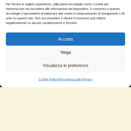
Per fornire le migliori esperienze, utilizziamo tecnologie come i cookie per
Molto soddisfatti
memorizzare e/o accedere alle informazioni del dispositivo. Il consenso a queste
tecnologie ci permetterà di elaborare dati come il comportamento di navigazione o ID
Risparmio di carburante
unici su questo sito. Non acconsentire o ritirare il consenso può influire
negativamente su alcune caratteristiche e funzioni.
Aumento di potenza e velocità
Accetta
Minor consumo di olio
Riduzione della rumorosità
Nega
Riduzione gas di scarico
Visualizza le preferenze
Motore dura più a lungo
Cookie Policy
Informativa sulla Privacy
Moto
Piloti sportivi
Aerei
Auto
Camper