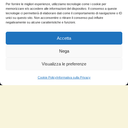
Per fornire le migliori esperienze, utilizziamo tecnologie come i cookie per
Molto soddisfatti
memorizzare e/o accedere alle informazioni del dispositivo. Il consenso a queste
tecnologie ci permetterà di elaborare dati come il comportamento di navigazione o ID
Risparmio di carburante
unici su questo sito. Non acconsentire o ritirare il consenso può influire
negativamente su alcune caratteristiche e funzioni.
Aumento di potenza e velocità
Accetta
Minor consumo di olio
Riduzione della rumorosità
Nega
Riduzione gas di scarico
Visualizza le preferenze
Motore dura più a lungo
Cookie Policy
Informativa sulla Privacy
Moto
Piloti sportivi
Aerei
Auto
Camper