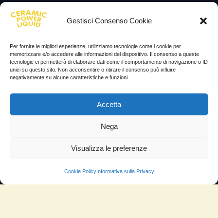
Lascia la tua testimonianza
Gestisci Consenso Cookie
News
Per fornire le migliori esperienze, utilizziamo tecnologie come i cookie per
TESTIMONIANZE
memorizzare e/o accedere alle informazioni del dispositivo. Il consenso a queste
tecnologie ci permetterà di elaborare dati come il comportamento di navigazione o ID
unici su questo sito. Non acconsentire o ritirare il consenso può influire
Molto soddisfatti
negativamente su alcune caratteristiche e funzioni.
Risparmio di carburante
Accetta
Aumento di potenza e velocità
Minor consumo di olio
Nega
Riduzione della rumorosità
Visualizza le preferenze
Riduzione gas di scarico
Cookie Policy
Informativa sulla Privacy
Motore dura più a lungo
Moto
Piloti sportivi