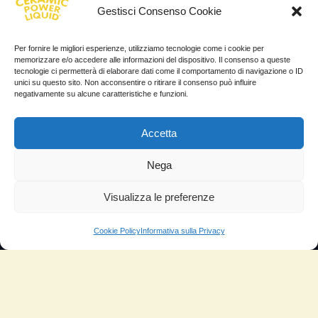
News
Gestisci Consenso Cookie
TESTIMONIANZE
Per fornire le migliori esperienze, utilizziamo tecnologie come i cookie per
memorizzare e/o accedere alle informazioni del dispositivo. Il consenso a queste
tecnologie ci permetterà di elaborare dati come il comportamento di navigazione o ID
Molto soddisfatti
unici su questo sito. Non acconsentire o ritirare il consenso può influire
negativamente su alcune caratteristiche e funzioni.
Risparmio di carburante
Aumento di potenza e velocità
Accetta
Minor consumo di olio
Nega
Riduzione della rumorosità
Visualizza le preferenze
Riduzione gas di scarico
Motore dura più a lungo
Cookie Policy
Informativa sulla Privacy
Moto
Piloti sportivi
Aerei