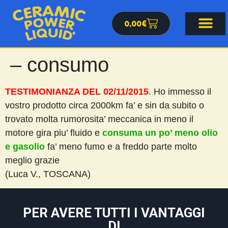
0,00
€
– consumo
TESTIMONIANZA DEL 02/11/2015
. Ho immesso il
vostro prodotto circa 2000km fa’ e sin da subito o
trovato molta rumorosita’ meccanica in meno il
motore gira piu’ fluido e
consuma un po’ meno olio
e gasolio
fa’ meno fumo e a freddo parte molto
meglio grazie
(Luca V., TOSCANA)
PER AVERE TUTTI I VANTAGGI
DI