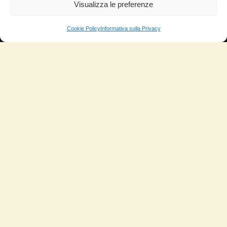
Visualizza le preferenze
SEGUICI SU
Facebook
Cookie Policy
Informativa sulla Privacy
YouTube
Instagram
INFORMAZIONI
Il mio account
Termini e Condizioni
Progetto di innovazione
Cos’è
Come si usa
Sitemap
Domande Frequenti