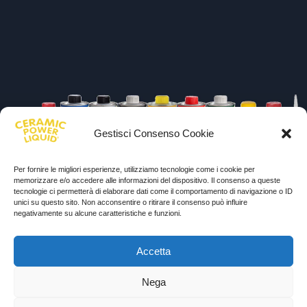
Gestisci Consenso Cookie
Per fornire le migliori esperienze, utilizziamo tecnologie come i cookie per
memorizzare e/o accedere alle informazioni del dispositivo. Il consenso a queste
NUOVATEC SRL
tecnologie ci permetterà di elaborare dati come il comportamento di navigazione o ID
unici su questo sito. Non acconsentire o ritirare il consenso può influire
negativamente su alcune caratteristiche e funzioni.
Via Rizzi Bruno 10, 37012 - Bussolengo (VR)
info@ceramicpowerliquid.com
Accetta
+39 045 670 4600
Nega