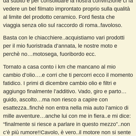
da subito e per consolidare la nostra convinzione ci fà
vedere un bel filmato improntato proprio sulla qualità
al limite del prodotto ceramico. Ford fiesta che
viaggia senza olio sul raccordo di roma..favoloso.
Basta con le chiacchiere..acquistiamo vari prodotti
per il mio fuoristrada d’annata, le nostre moto e
perchè no…motosega, fuoribordo ecc.
Tornato a casa conto i km che mancano al mio
cambio d’olio….e corri che ti percorri ecco il momento
fatidico. I primi di dicembre cambio olio e filtri e
aggiungo finalmente l’additivo. Vado, giro e parto…
guido, ascolto…ma non riesco a capire con
esattezza..finchè non entra nella mia auto l’amico di
mille avventure…anche lui con me in fiera..e mi dice:
“finalmente si riesce a parlare in questo mezzo”..non
c’è più rumore!!Cavolo, è vero..il motore non si sente