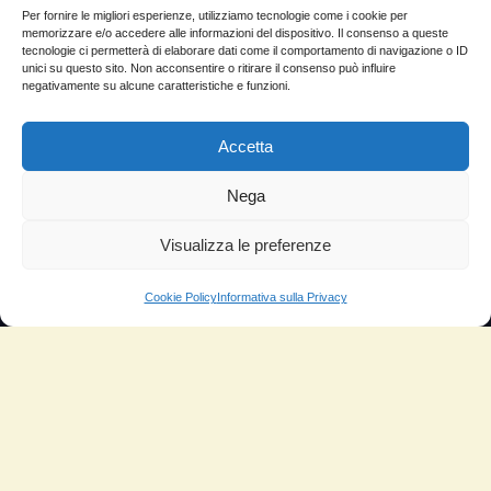
Per fornire le migliori esperienze, utilizziamo tecnologie come i cookie per
Molto soddisfatti
memorizzare e/o accedere alle informazioni del dispositivo. Il consenso a queste
tecnologie ci permetterà di elaborare dati come il comportamento di navigazione o ID
Risparmio di carburante
unici su questo sito. Non acconsentire o ritirare il consenso può influire
negativamente su alcune caratteristiche e funzioni.
Aumento di potenza e velocità
Accetta
Minor consumo di olio
Riduzione della rumorosità
Nega
Riduzione gas di scarico
Visualizza le preferenze
Motore dura più a lungo
Cookie Policy
Informativa sulla Privacy
Moto
Piloti sportivi
Aerei
Auto
Camper