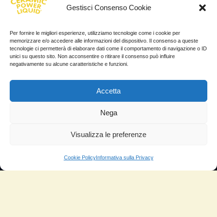
News
Gestisci Consenso Cookie
TESTIMONIANZE
Per fornire le migliori esperienze, utilizziamo tecnologie come i cookie per
memorizzare e/o accedere alle informazioni del dispositivo. Il consenso a queste
tecnologie ci permetterà di elaborare dati come il comportamento di navigazione o ID
Molto soddisfatti
unici su questo sito. Non acconsentire o ritirare il consenso può influire
negativamente su alcune caratteristiche e funzioni.
Risparmio di carburante
Aumento di potenza e velocità
Accetta
Minor consumo di olio
Nega
Riduzione della rumorosità
Visualizza le preferenze
Riduzione gas di scarico
Motore dura più a lungo
Cookie Policy
Informativa sulla Privacy
Moto
Piloti sportivi
Aerei